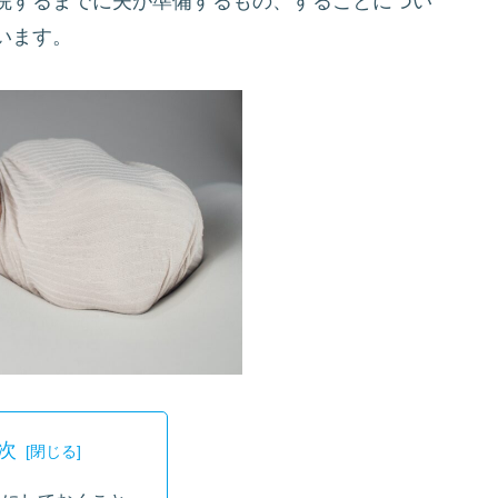
院するまでに夫が準備するもの、することについ
います。
次